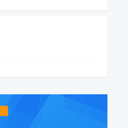
智
能
友
小
盟