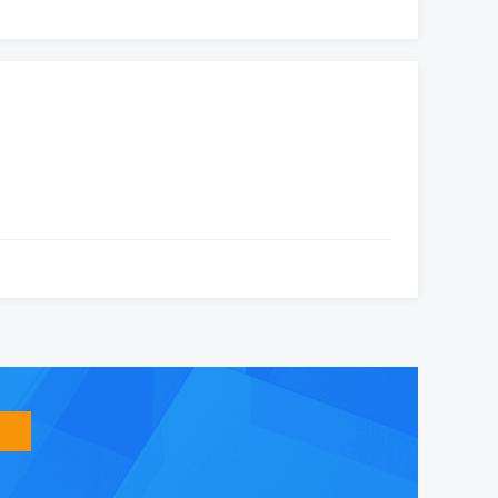
智
能
友
小
盟