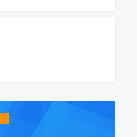
智
能
友
小
盟