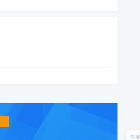
智
能
友
小
盟
益