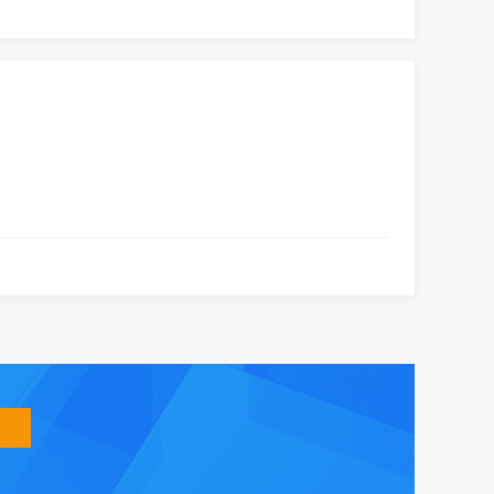
智
能
友
小
盟