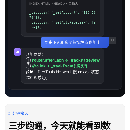
INDEX.HTML <HEAD> · 已插入
_czc.push(["_setAccount", "123456
78"]);

_czc.push(["_setAutoPageview", fa
lse]);
U
路由 PV 和购买按钮埋点也加上。
AI
已加两处：
①
router.afterEach → _trackPageview
②
@click → _trackEvent("购买")
验证：
DevTools Network 搜
cnzz
，状态
200 即成功。
5 分钟接入
三步跑通，今天就能看到数