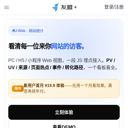
登录/注册

U-Web · 网站统计
看清每一位来你
网站的访客。
PC / H5 / 小程序 Web 视图，一段 JS 埋点接入。
PV /
UV / 来源 / 页面热点 / 事件 / 转化路径
，一个看板看全。
新用户首月 ¥19.9 体验
——先用一个月看效果，满
限时
意再续年付。
立刻体验
查看DEMO