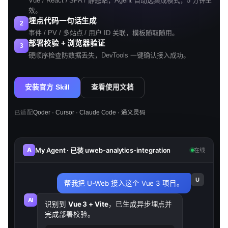
Vue / React / SPA / 静态站，Agent 自动选集成模式，5 分钟生
效。
埋点代码一句话生成
2
事件 / PV / 多站点 / 用户 ID 关联，模板随取随用。
部署校验 + 浏览器验证
3
硬顺序检查防数据丢失，DevTools 一键确认接入成功。
安装官方 Skill
查看使用文档
已适配
Qoder · Cursor · Claude Code · 通义灵码
My Agent · 已装 uweb-analytics-integration
A
在线
U
帮我把 U-Web 接入这个 Vue 3 项目。
AI
识别到
Vue 3 + Vite
，已生成异步埋点并
完成部署校验。