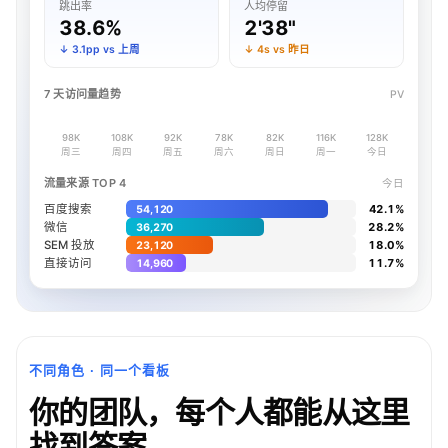
跳出率
人均停留
38.6%
2'38"
↓ 3.1pp vs 上周
↓ 4s vs 昨日
7 天访问量趋势
PV
98K
108K
92K
78K
82K
116K
128K
周三
周四
周五
周六
周日
周一
今日
流量来源 TOP 4
今日
百度搜索
42.1%
54,120
微信
28.2%
36,270
SEM 投放
18.0%
23,120
直接访问
11.7%
14,960
不同角色 · 同一个看板
你的团队，每个人都能从这里
找到答案。