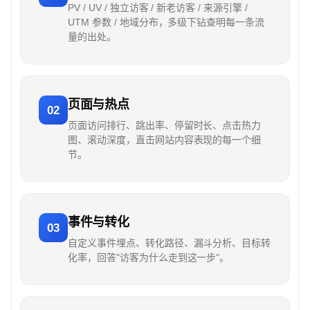
PV / UV / 独立访客 / 新老访客 / 来源引擎 /
UTM 参数 / 地域分布，多级下钻查明每一条流
量的出处。
页面与热点
02
页面访问排行、跳出率、停留时长、点击热力
图、滚动深度，直击网站内容表现的每一个细
节。
事件与转化
03
自定义事件埋点、转化路径、漏斗分析、目标转
化率，回答"访客为什么走到这一步"。