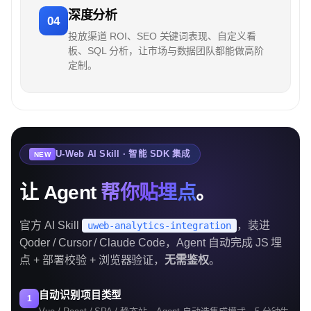
深度分析
04
投放渠道 ROI、SEO 关键词表现、自定义看
板、SQL 分析，让市场与数据团队都能做高阶
定制。
U-Web AI Skill · 智能 SDK 集成
NEW
让 Agent
帮你贴埋点
。
官方 AI Skill
，装进
uweb-analytics-integration
Qoder / Cursor / Claude Code，Agent 自动完成 JS 埋
点 + 部署校验 + 浏览器验证，
无需鉴权
。
自动识别项目类型
1