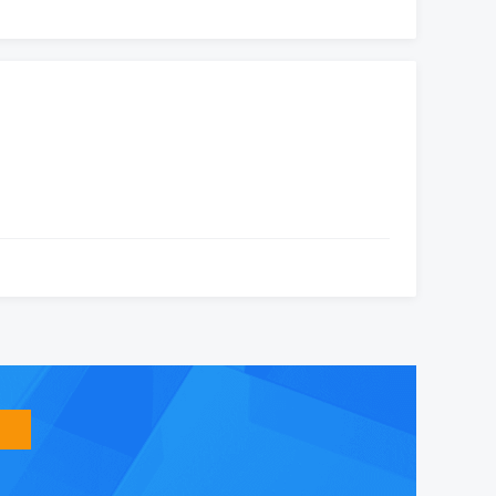
智
能
友
小
盟