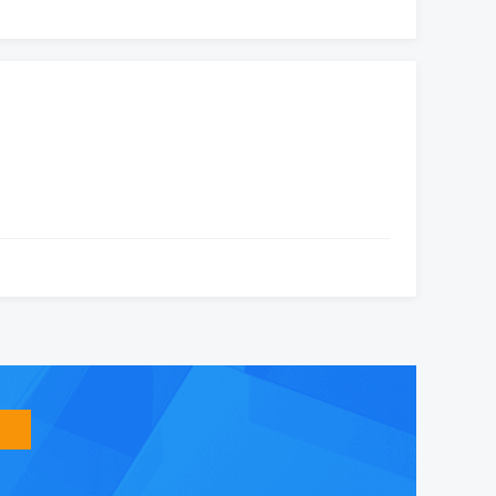
智
能
友
小
盟
益