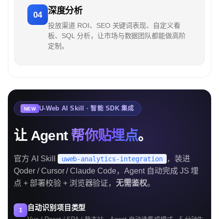
深度分析
04
投放渠道 ROI、SEO 关键词表现、自定义看
板、SQL 分析，让市场与数据团队都能做高阶
定制。
U-Web AI Skill · 智能 SDK 集成
NEW
让 Agent
帮你贴埋点
。
官方 AI Skill
，装进
uweb-analytics-integration
Qoder / Cursor / Claude Code，Agent 自动完成 JS 埋
点 + 部署校验 + 浏览器验证，
无需鉴权
。
自动识别项目类型
1