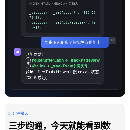
INDEX.HTML <HEAD> · 已插入
_czc.push(["_setAccount", "123456
78"]);

_czc.push(["_setAutoPageview", fa
lse]);
U
路由 PV 和购买按钮埋点也加上。
AI
已加两处：
①
router.afterEach → _trackPageview
②
@click → _trackEvent("购买")
验证：
DevTools Network 搜
cnzz
，状态
200 即成功。
5 分钟接入
三步跑通，今天就能看到数