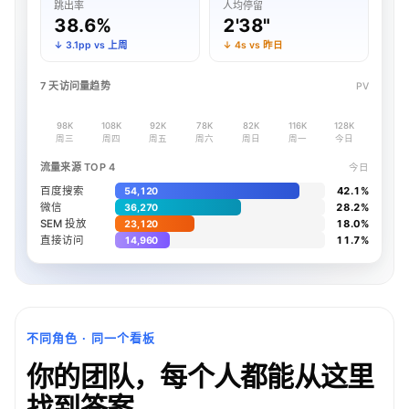
跳出率
人均停留
38.6%
2'38"
↓ 3.1pp vs 上周
↓ 4s vs 昨日
7 天访问量趋势
PV
98K
108K
92K
78K
82K
116K
128K
周三
周四
周五
周六
周日
周一
今日
流量来源 TOP 4
今日
百度搜索
42.1%
54,120
微信
28.2%
36,270
SEM 投放
18.0%
23,120
直接访问
11.7%
14,960
不同角色 · 同一个看板
你的团队，每个人都能从这里
找到答案。