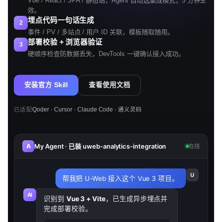
Vue / React / SPA / 静态站，Agent 自动选集成模式，5 分钟生
效。
埋点代码一句话生成
2
事件 / PV / 多站点 / 用户 ID 关联，模板随取随用。
部署校验 + 浏览器验证
3
硬顺序检查防数据丢失，DevTools 一键确认接入成功。
安装官方 Skill
查看使用文档
已适配
Qoder · Cursor · Claude Code · 通义灵码
My Agent · 已装 uweb-analytics-integration
A
在线
U
帮我把 U-Web 接入这个 Vue 3 项目。
AI
识别到
Vue 3 + Vite
，已生成异步埋点并
完成部署校验。