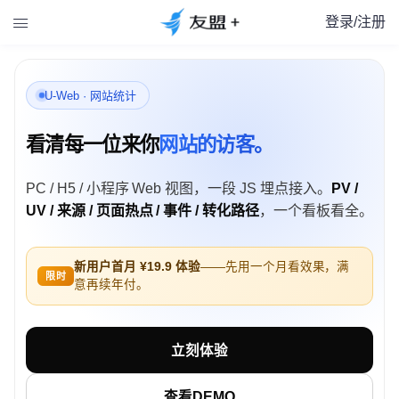
登录/注册

U-Web · 网站统计
看清每一位来你
网站的访客。
PC / H5 / 小程序 Web 视图，一段 JS 埋点接入。
PV /
UV / 来源 / 页面热点 / 事件 / 转化路径
，一个看板看全。
新用户首月 ¥19.9 体验
——先用一个月看效果，满
限时
意再续年付。
立刻体验
查看DEMO