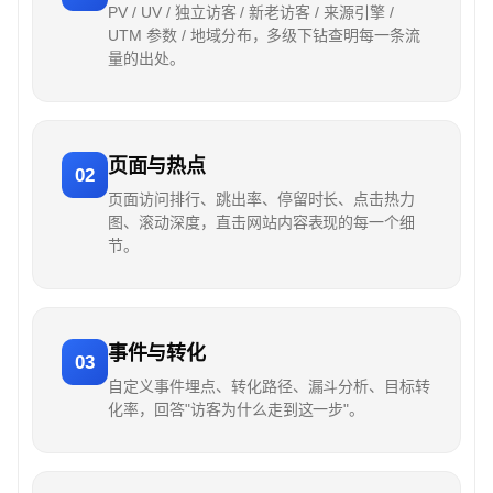
PV / UV / 独立访客 / 新老访客 / 来源引擎 /
UTM 参数 / 地域分布，多级下钻查明每一条流
量的出处。
页面与热点
02
页面访问排行、跳出率、停留时长、点击热力
图、滚动深度，直击网站内容表现的每一个细
节。
事件与转化
03
自定义事件埋点、转化路径、漏斗分析、目标转
化率，回答"访客为什么走到这一步"。