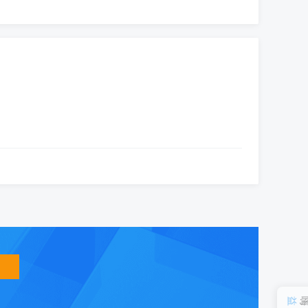
智
能
友
小
盟
益