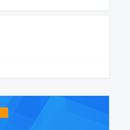
智
能
友
小
盟