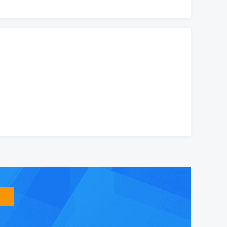
智
能
友
小
盟