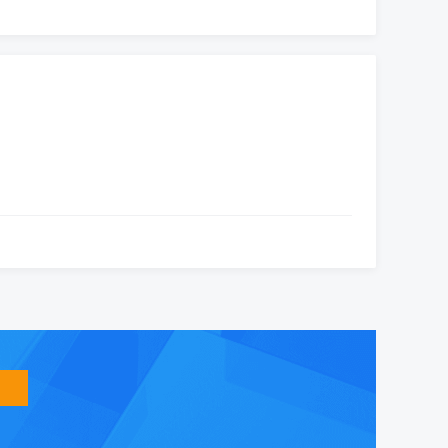
智
能
友
小
盟