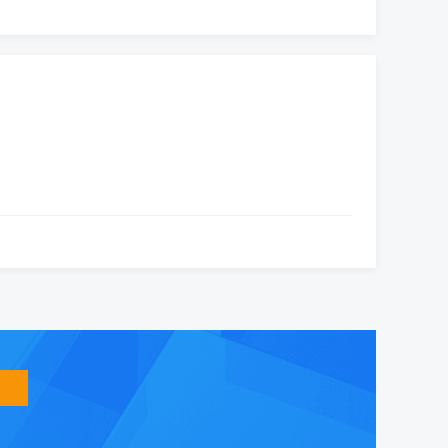
智
能
友
小
盟