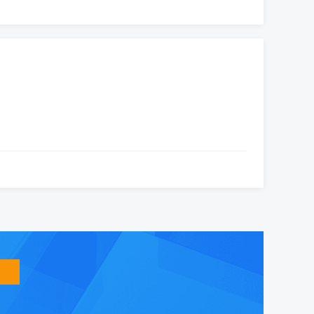
智
能
友
小
盟