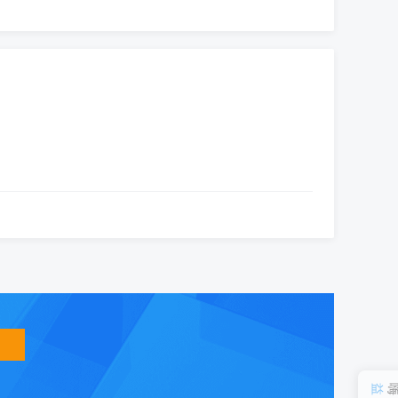
智
能
友
小
盟
益