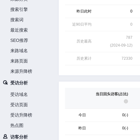
搜索引擎
昨日此时
0
搜索词
近90日平均
0
最近搜索
787
SEO推荐
历史最高
(
2024-09-12
)
来路域名
历史累计
72330
来路页面
来源升降榜
受访分析
受访域名
当日回头访客(占比)
受访页面
受访升降榜
今日
0(-)
热点图
昨日
0(-)
访客分析