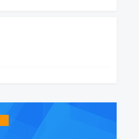
智
能
友
小
盟