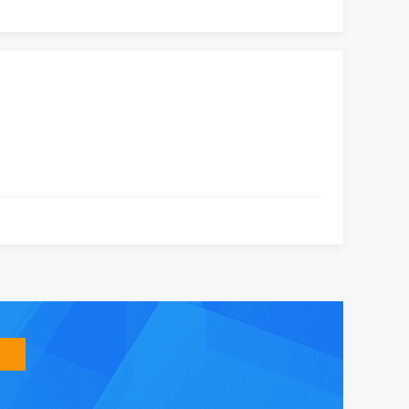
智
能
友
小
盟