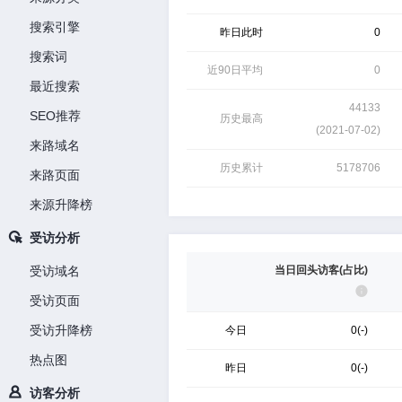
搜索引擎
昨日此时
0
搜索词
近90日平均
0
最近搜索
44133
SEO推荐
历史最高
(
2021-07-02
)
来路域名
历史累计
5178706
来路页面
来源升降榜
受访分析
受访域名
当日回头访客(占比)
受访页面
受访升降榜
今日
0(-)
热点图
昨日
0(-)
访客分析