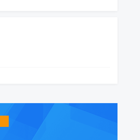
智
能
友
小
盟