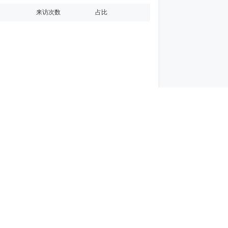
来访次数
占比
站点首页：sdwfsx.com
站
信公众账号：友盟全域数据
|
官方微博
|
官方资讯
|
服务条款
|
隐私协议
© 2011-2018 Umeng.com.All Rights Reserved