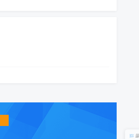
智
能
友
小
盟
益