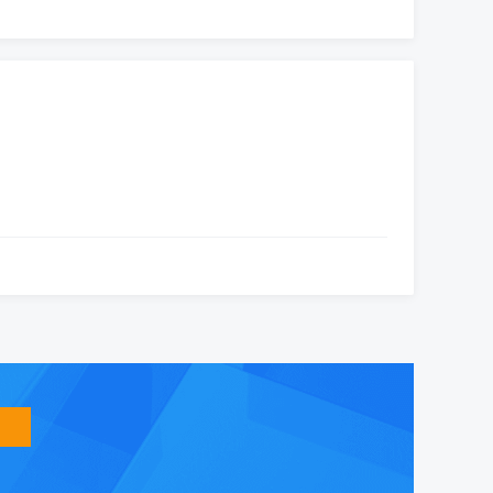
智
能
友
小
盟