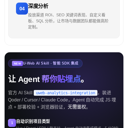
深度分析
04
投放渠道 ROI、SEO 关键词表现、自定义看
板、SQL 分析，让市场与数据团队都能做高阶
定制。
U-Web AI Skill · 智能 SDK 集成
NEW
让 Agent
帮你贴埋点
。
官方 AI Skill
，装进
uweb-analytics-integration
Qoder / Cursor / Claude Code，Agent 自动完成 JS 埋
点 + 部署校验 + 浏览器验证，
无需鉴权
。
自动识别项目类型
1