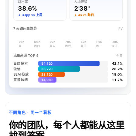
跳出率
人均停留
38.6%
2'38"
↓ 3.1pp vs 上周
↓ 4s vs 昨日
7 天访问量趋势
PV
98K
108K
92K
78K
82K
116K
128K
周三
周四
周五
周六
周日
周一
今日
流量来源 TOP 4
今日
百度搜索
42.1%
54,120
微信
28.2%
36,270
SEM 投放
18.0%
23,120
直接访问
11.7%
14,960
不同角色 · 同一个看板
你的团队，每个人都能从这里
找到答案。