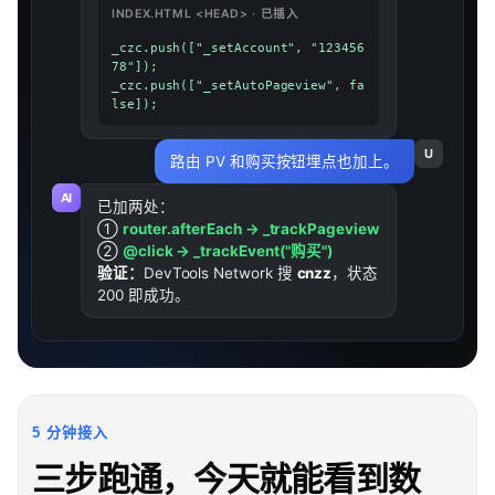
INDEX.HTML <HEAD> · 已插入
_czc.push(["_setAccount", "123456
78"]);

_czc.push(["_setAutoPageview", fa
lse]);
U
路由 PV 和购买按钮埋点也加上。
AI
已加两处：
①
router.afterEach → _trackPageview
②
@click → _trackEvent("购买")
验证：
DevTools Network 搜
cnzz
，状态
200 即成功。
5 分钟接入
三步跑通，今天就能看到数