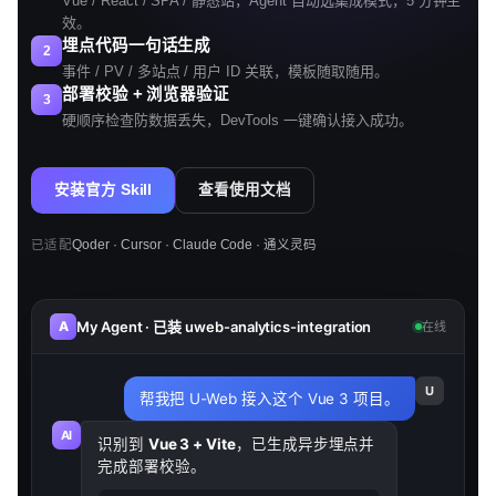
Vue / React / SPA / 静态站，Agent 自动选集成模式，5 分钟生
效。
埋点代码一句话生成
2
事件 / PV / 多站点 / 用户 ID 关联，模板随取随用。
部署校验 + 浏览器验证
3
硬顺序检查防数据丢失，DevTools 一键确认接入成功。
安装官方 Skill
查看使用文档
已适配
Qoder · Cursor · Claude Code · 通义灵码
My Agent · 已装 uweb-analytics-integration
A
在线
U
帮我把 U-Web 接入这个 Vue 3 项目。
AI
识别到
Vue 3 + Vite
，已生成异步埋点并
完成部署校验。