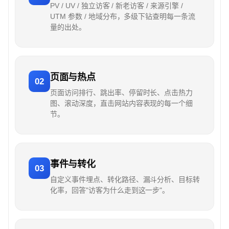
PV / UV / 独立访客 / 新老访客 / 来源引擎 /
UTM 参数 / 地域分布，多级下钻查明每一条流
量的出处。
页面与热点
02
页面访问排行、跳出率、停留时长、点击热力
图、滚动深度，直击网站内容表现的每一个细
节。
事件与转化
03
自定义事件埋点、转化路径、漏斗分析、目标转
化率，回答"访客为什么走到这一步"。