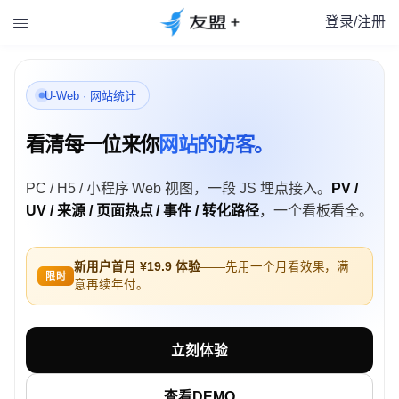
登录/注册

U-Web · 网站统计
看清每一位来你
网站的访客。
PC / H5 / 小程序 Web 视图，一段 JS 埋点接入。
PV /
UV / 来源 / 页面热点 / 事件 / 转化路径
，一个看板看全。
新用户首月 ¥19.9 体验
——先用一个月看效果，满
限时
意再续年付。
立刻体验
查看DEMO