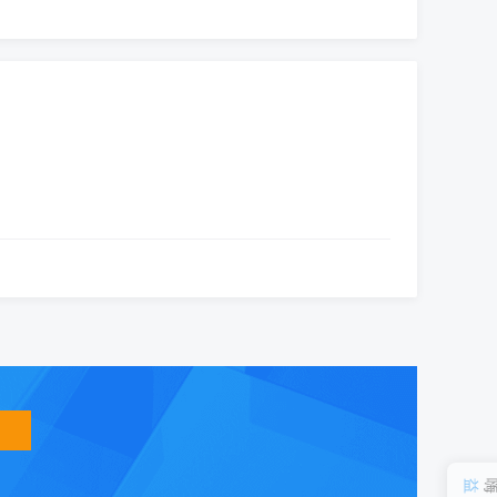
智
能
友
小
盟
益