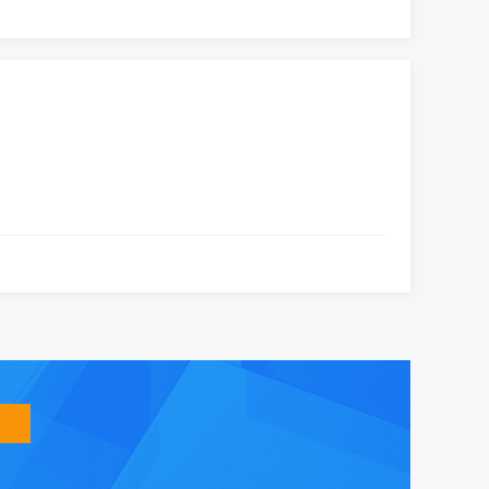
智
能
友
小
盟
益