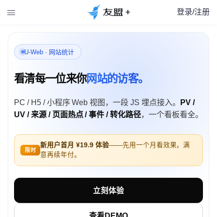
登录/注册

U-Web · 网站统计
看清每一位来你
网站的访客。
PC / H5 / 小程序 Web 视图，一段 JS 埋点接入。
PV /
UV / 来源 / 页面热点 / 事件 / 转化路径
，一个看板看全。
新用户首月 ¥19.9 体验
——先用一个月看效果，满
限时
意再续年付。
立刻体验
查看DEMO