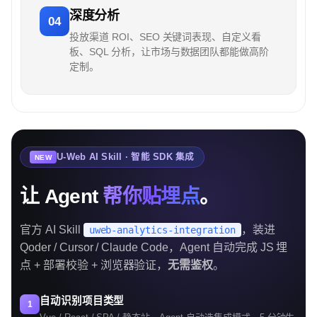
深度分析
04
投放渠道 ROI、SEO 关键词表现、自定义看
板、SQL 分析，让市场与数据团队都能做高阶
定制。
U-Web AI Skill · 智能 SDK 集成
NEW
让 Agent
帮你贴埋点
。
官方 AI Skill
，装进
uweb-analytics-integration
Qoder / Cursor / Claude Code，Agent 自动完成 JS 埋
点 + 部署校验 + 浏览器验证，
无需鉴权
。
自动识别项目类型
1