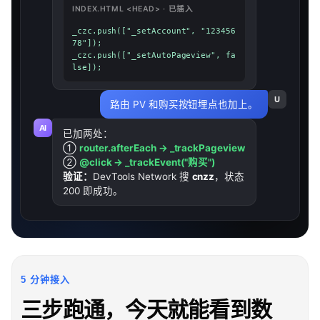
INDEX.HTML <HEAD> · 已插入
_czc.push(["_setAccount", "123456
78"]);

_czc.push(["_setAutoPageview", fa
lse]);
U
路由 PV 和购买按钮埋点也加上。
AI
已加两处：
①
router.afterEach → _trackPageview
②
@click → _trackEvent("购买")
验证：
DevTools Network 搜
cnzz
，状态
200 即成功。
5 分钟接入
三步跑通，今天就能看到数