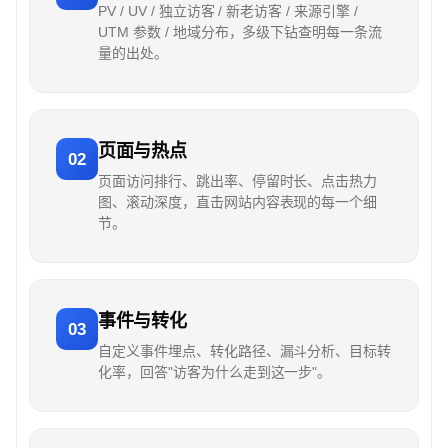
PV / UV / 独立访客 / 新老访客 / 来源引擎 /
UTM 参数 / 地域分布，多级下钻查明每一条流
量的出处。
页面与热点
02
页面访问排行、跳出率、停留时长、点击热力
图、滚动深度，直击网站内容表现的每一个细
节。
事件与转化
03
自定义事件埋点、转化路径、漏斗分析、目标转
化率，回答"访客为什么走到这一步"。