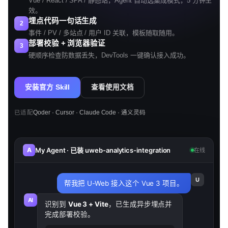
Vue / React / SPA / 静态站，Agent 自动选集成模式，5 分钟生
效。
埋点代码一句话生成
2
事件 / PV / 多站点 / 用户 ID 关联，模板随取随用。
部署校验 + 浏览器验证
3
硬顺序检查防数据丢失，DevTools 一键确认接入成功。
安装官方 Skill
查看使用文档
已适配
Qoder · Cursor · Claude Code · 通义灵码
My Agent · 已装 uweb-analytics-integration
A
在线
U
帮我把 U-Web 接入这个 Vue 3 项目。
AI
识别到
Vue 3 + Vite
，已生成异步埋点并
完成部署校验。