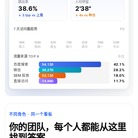
跳出率
人均停留
38.6%
2'38"
↓ 3.1pp vs 上周
↓ 4s vs 昨日
7 天访问量趋势
PV
98K
108K
92K
78K
82K
116K
128K
周三
周四
周五
周六
周日
周一
今日
流量来源 TOP 4
今日
百度搜索
42.1%
54,120
微信
28.2%
36,270
SEM 投放
18.0%
23,120
直接访问
11.7%
14,960
不同角色 · 同一个看板
你的团队，每个人都能从这里
找到答案。